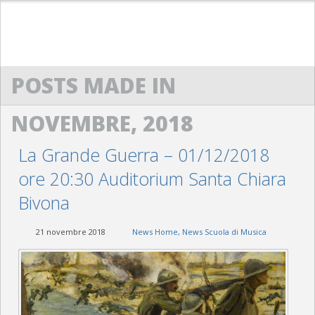
HOME
POSTS MADE IN
ACM
NOVEMBRE, 2018
SCUOLA DI MUSICA “G. LO NIGRO”
BANDA “G. VERDI”
La Grande Guerra – 01/12/2018
ore 20:30 Auditorium Santa Chiara
ACM SAXOPHONE ENSEMBLE
Bivona
POWERBEAT STUDIO
21 novembre 2018
News Home
,
News Scuola di Musica
CONTATTI