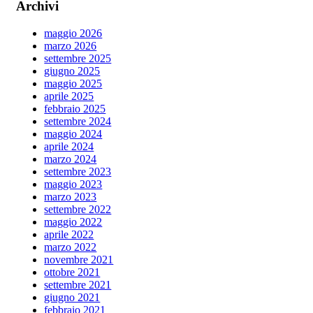
Foto
Archivi
ACM Saxophone Ensemble
Eventi
maggio 2026
Organico
marzo 2026
Foto
settembre 2025
Powerbeat Studio
giugno 2025
Studio di registrazione
maggio 2025
Sala prove
aprile 2025
News ed Eventi
febbraio 2025
Regolamento
settembre 2024
Spettacoli Live
maggio 2024
Label
aprile 2024
Convenzioni
marzo 2024
Contatti
settembre 2023
Contatti
maggio 2023
marzo 2023
settembre 2022
maggio 2022
aprile 2022
marzo 2022
novembre 2021
ottobre 2021
settembre 2021
giugno 2021
febbraio 2021