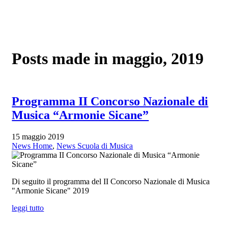
Home
ACM
Cenni storici
Statuto
Posts made in maggio, 2019
Direttivo
Scuola di Musica “G. Lo Nigro”
Presentazione
Protocollo d’intesa
Regolamento
Programma II Concorso Nazionale di
Circolari e Decreti
Corsi Musicali
Musica “Armonie Sicane”
Yamaha Class Band – Corsi di formazione mu
base
15 maggio 2019
Corsi FREP di Base
News Home
,
News Scuola di Musica
Corsi Pre-Accademici
Elenco docenti
Convenzioni
Calendario
Di seguito il programma del II Concorso Nazionale di Musica
Download
"Armonie Sicane" 2019
Foto
Banda “G. Verdi”
leggi tutto
Eventi
Organico