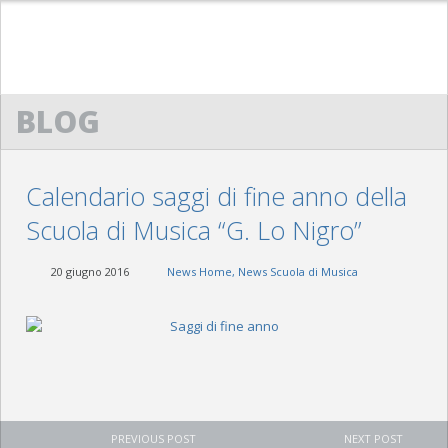
HOME
BLOG
ACM
CENNI STORICI
Calendario saggi di fine anno della
STATUTO
Scuola di Musica “G. Lo Nigro”
DIRETTIVO
20 giugno 2016
News Home
,
News Scuola di Musica
SCUOLA DI MUSICA “G. LO NIGRO”
PRESENTAZIONE
PROTOCOLLO D’INTESA
REGOLAMENTO
PREVIOUS POST
NEXT POST