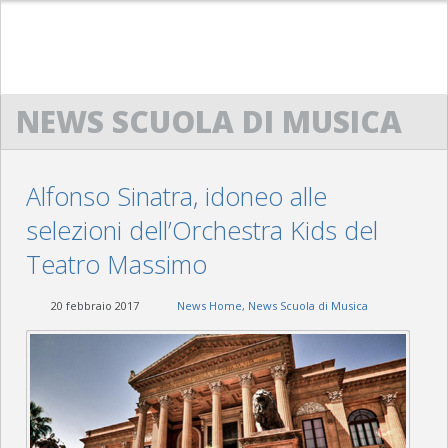
HOME
NEWS SCUOLA DI MUSICA
ACM
SCUOLA DI MUSICA “G. LO NIGRO”
Alfonso Sinatra, idoneo alle
BANDA “G. VERDI”
selezioni dell’Orchestra Kids del
ACM SAXOPHONE ENSEMBLE
Teatro Massimo
POWERBEAT STUDIO
20 febbraio 2017
News Home
,
News Scuola di Musica
CONTATTI