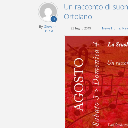
Un racconto di suon
Ortolano
0
By
Giovanni
23 luglio 2019
News Home
,
New
Trupia