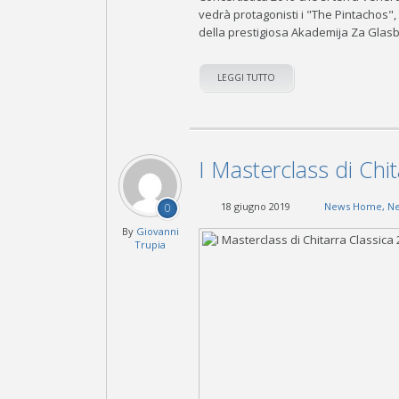
vedrà protagonisti i "The Pintachos",
della prestigiosa Akademija Za Glasb
LEGGI TUTTO
I Masterclass di Chi
18 giugno 2019
News Home
,
Ne
0
By
Giovanni
Trupia