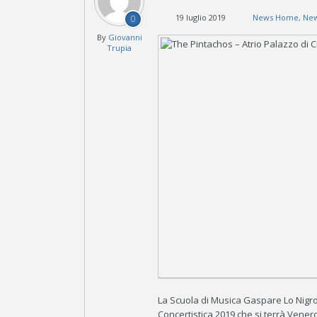
19 luglio 2019
News Home
,
New
0
By
Giovanni
Trupia
La Scuola di Musica Gaspare Lo Nigro d
Concertistica 2019 che si terrà Venerdì