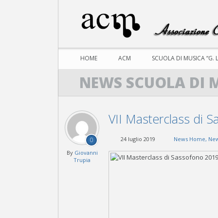
HOME
ACM
SCUOLA DI MUSICA “G. 
NEWS SCUOLA DI 
VII Masterclass di 
24 luglio 2019
News Home
,
New
0
By
Giovanni
Trupia