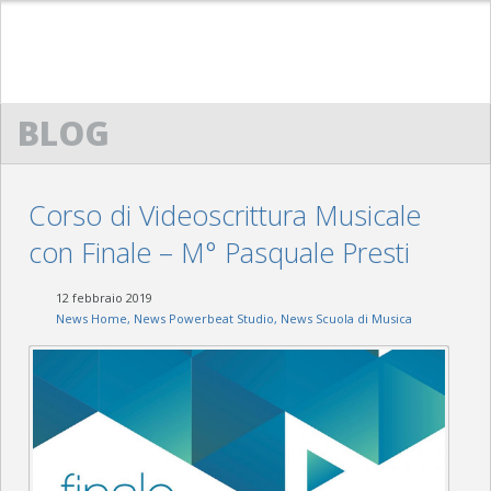
HOME
BLOG
ACM
CENNI STORICI
Corso di Videoscrittura Musicale
STATUTO
con Finale – M° Pasquale Presti
DIRETTIVO
12 febbraio 2019
SCUOLA DI MUSICA “G. LO NIGRO”
News Home
,
News Powerbeat Studio
,
News Scuola di Musica
PRESENTAZIONE
PROTOCOLLO D’INTESA
REGOLAMENTO