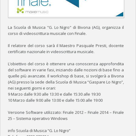
CIRCOLARI E DECRETI
CORSI MUSICALI
YAMAHA CLASS BAND – CORSI DI FORMAZIONE MUSICALE DI BASE
La Scuola di Musica "G. Lo Nigro" di Bivona (AG), organizza il
corso di videoscrittura musicale con Finale.
CORSI FREP DI BASE
Il relatore del corso sarà il Maestro Pasquale Presti, docente
CORSI PRE-ACCADEMICI
certificato nazionale in videoscrittura musicale.
ELENCO DOCENTI
L’obiettivo del corso è ottenere una conoscenza approfondita
del software in varie fasi, iniziando dalle nozioni di base fino a
CONVENZIONI
quelle più avanzate. Il workshop di base, si svolgerà a Bivona
(AG) presso la sede della Scuola di Musica “Gaspare Lo Nigro”,
CALENDARIO
nei seguenti giorni e orari:
9 Marzo dalle 9:30 alle 13:30 e dalle 15:30 alle 19:30
DOWNLOAD
10 Marzo dalle 9:00 alle 13:00 e dalle 15:00 alle 19:00
FOTO
Versione Software utilizzato: Finale 2012 – Finale 2014 – Finale
25 – Sistema operativo Windows
BANDA “G. VERDI”
info Scuola di Musica “G. Lo Nigro”
EVENTI