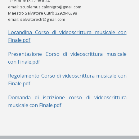
Telefono: 0922.983024
email: scuolamusicalonigro@gmail.com
ORGANICO
Maestro Salvatore Cutrò 3292946398
email: salvatorectr@gmail.com
FOTO
Locandina Corso di videoscrittura musicale con
ACM SAXOPHONE ENSEMBLE
Finale.pdf
EVENTI
Presentazione Corso di videoscrittura musicale
con Finale.pdf
ORGANICO
Regolamento Corso di videoscrittura musicale con
FOTO
Finale.pdf
POWERBEAT STUDIO
Domanda di iscrizione corso di videoscrittura
STUDIO DI REGISTRAZIONE
musicale con Finale.pdf
SALA PROVE
NEWS ED EVENTI