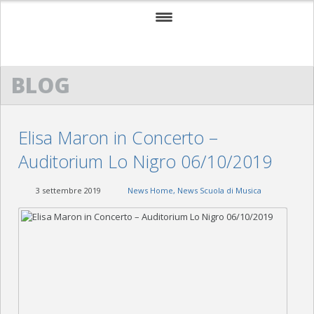
HOME
BLOG
ACM
SCUOLA DI MUSICA “G. LO NIGRO”
Elisa Maron in Concerto –
BANDA “G. VERDI”
Auditorium Lo Nigro 06/10/2019
ACM SAXOPHONE ENSEMBLE
3 settembre 2019
News Home
,
News Scuola di Musica
POWERBEAT STUDIO
CONTATTI