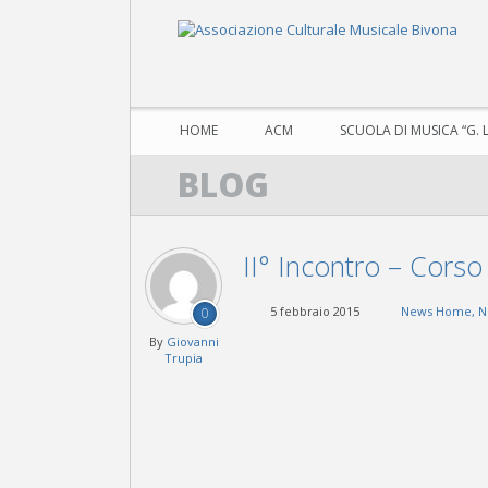
HOME
ACM
SCUOLA DI MUSICA “G. 
BLOG
II° Incontro – Corso
5 febbraio 2015
News Home
,
N
0
By
Giovanni
Trupia