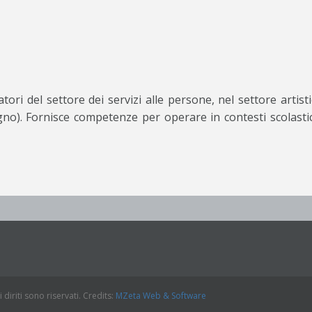
atori del settore dei servizi alle persone, nel settore artis
no). Fornisce competenze per operare in contesti scolastici 
diriti sono riservati. Credits:
MZeta Web & Software