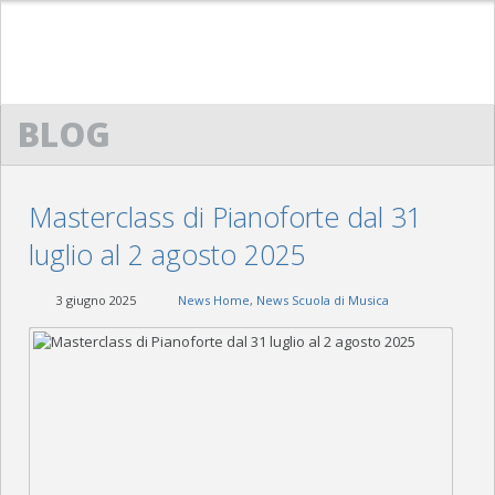
HOME
BLOG
ACM
CENNI STORICI
Masterclass di Pianoforte dal 31
STATUTO
luglio al 2 agosto 2025
DIRETTIVO
3 giugno 2025
News Home
,
News Scuola di Musica
SCUOLA DI MUSICA “G. LO NIGRO”
PRESENTAZIONE
PROTOCOLLO D’INTESA
REGOLAMENTO