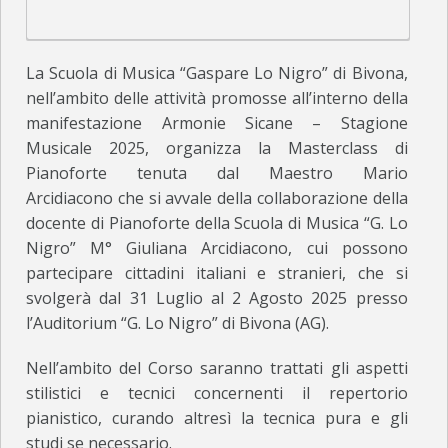
CIRCOLARI E DECRETI
CORSI MUSICALI
La Scuola di Musica “Gaspare Lo Nigro” di Bivona,
YAMAHA CLASS BAND – CORSI DI FORMAZIONE MUSICALE DI BASE
nell’ambito delle attività promosse all’interno della
CORSI FREP DI BASE
manifestazione Armonie Sicane – Stagione
Musicale 2025, organizza la Masterclass di
CORSI PRE-ACCADEMICI
Pianoforte tenuta dal Maestro Mario
Arcidiacono che si avvale della collaborazione della
ELENCO DOCENTI
docente di Pianoforte della Scuola di Musica “G. Lo
CONVENZIONI
Nigro” M° Giuliana Arcidiacono, cui possono
partecipare cittadini italiani e stranieri, che si
CALENDARIO
svolgerà dal 31 Luglio al 2 Agosto 2025 presso
l’Auditorium “G. Lo Nigro” di Bivona (AG).​
DOWNLOAD
FOTO
Nell’ambito del Corso saranno trattati gli aspetti
stilistici e tecnici concernenti il repertorio
BANDA “G. VERDI”
pianistico, curando altresì la tecnica pura e gli
studi se necessario.
EVENTI