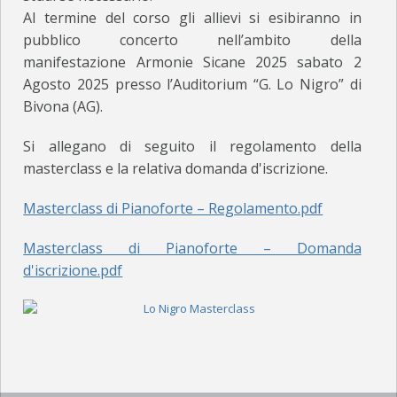
Al termine del corso gli allievi si esibiranno in
ORGANICO
pubblico concerto nell’ambito della
manifestazione Armonie Sicane 2025 sabato 2
FOTO
Agosto 2025 presso l’Auditorium “G. Lo Nigro” di
Bivona (AG).
ACM SAXOPHONE ENSEMBLE
Si allegano di seguito il regolamento della
EVENTI
masterclass e la relativa domanda d'iscrizione.
ORGANICO
Masterclass di Pianoforte – Regolamento.pdf
FOTO
Masterclass di Pianoforte – Domanda
POWERBEAT STUDIO
d'iscrizione.pdf
STUDIO DI REGISTRAZIONE
SALA PROVE
NEWS ED EVENTI