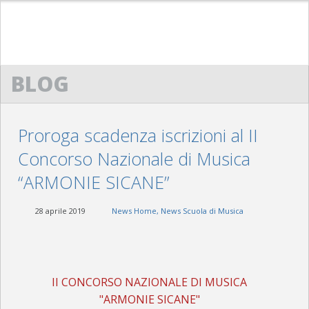
HOME
BLOG
ACM
CENNI STORICI
Proroga scadenza iscrizioni al II
STATUTO
Concorso Nazionale di Musica
DIRETTIVO
“ARMONIE SICANE”
SCUOLA DI MUSICA “G. LO NIGRO”
28 aprile 2019
News Home
,
News Scuola di Musica
PRESENTAZIONE
PROTOCOLLO D’INTESA
II CONCORSO NAZIONALE DI MUSICA
REGOLAMENTO
"ARMONIE SICANE"