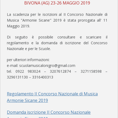
CIRCOLARI E DECRETI
BIVONA (AG) 23-26 MAGGIO 2019
CORSI MUSICALI
La scadenza per le iscrizioni al II Concorso Nazionale di
Musica "Armonie Sicane" 2019 è stata prorogata all' 11
YAMAHA CLASS BAND – CORSI DI FORMAZIONE MUSICALE DI BASE
Maggio 2019.
CORSI FREP DI BASE
Di seguito è possibile consultare e scaricare il
CORSI PRE-ACCADEMICI
regolamento e la domanda di iscrizione del Concorso
Nazionale e per le Scuole.
ELENCO DOCENTI
per ulteriori informazioni:
CONVENZIONI
e-mail: scuolamusicalonigro@gmail.com
tel. 0922 983024 – 3207612874 – 3271158598 –
CALENDARIO
3296131130 – 3316400313
DOWNLOAD
Regolamento II Concorso Nazionale di Musica
FOTO
Armonie Sicane 2019
BANDA “G. VERDI”
Domanda iscrizione II Concorso Nazionale
EVENTI