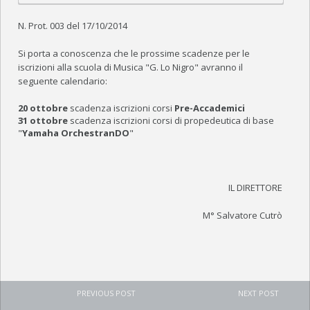
N. Prot. 003 del 17/10/2014
Si porta a conoscenza che le prossime scadenze per le
iscrizioni alla scuola di Musica "G. Lo Nigro" avranno il
seguente calendario:
20 ottobre
scadenza iscrizioni corsi
Pre-Accademici
31 ottobre
scadenza iscrizioni corsi di propedeutica di base
"
Yamaha OrchestranDO
"
IL DIRETTORE
M° Salvatore Cutrò
PREVIOUS POST
NEXT POST