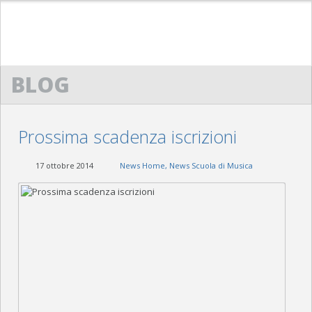
HOME
BLOG
ACM
SCUOLA DI MUSICA “G. LO NIGRO”
Prossima scadenza iscrizioni
BANDA “G. VERDI”
17 ottobre 2014
News Home
,
News Scuola di Musica
ACM SAXOPHONE ENSEMBLE
POWERBEAT STUDIO
CONTATTI