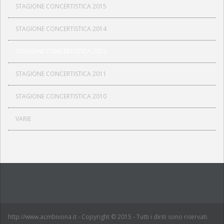
STAGIONE CONCERTISTICA 2015
ORGANICO
STAGIONE CONCERTISTICA 2014
FOTO
STAGIONE CONCERTISTICA 2013
ACM SAXOPHONE ENSEMBLE
STAGIONE CONCERTISTICA 2011
EVENTI
STAGIONE CONCERTISTICA 2010
ORGANICO
VARIE
FOTO
POWERBEAT STUDIO
STUDIO DI REGISTRAZIONE
SALA PROVE
NEWS ED EVENTI
http://www.acmbivona.it - Copyright © 2015 - Tutti i diriti sono riservati.