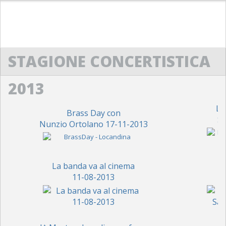
HOME
STAGIONE CONCERTISTICA
ACM
CENNI STORICI
2013
STATUTO
La
Brass Day con
S.
DIRETTIVO
Nunzio Ortolano 17-11-2013
SCUOLA DI MUSICA “G. LO NIGRO”
La banda va al cinema
PRESENTAZIONE
11-08-2013
PROTOCOLLO D’INTESA
REGOLAMENTO