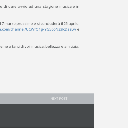
o di dare avvio ad una stagione musicale in
il 7 marzo prossimo e si concluderà il 25 aprile.
be.com/channel/UCWfO1g–YG56oNz3lcDszLw
e
eme a tanti di voi: musica, bellezza e amicizia.
NEXT POST