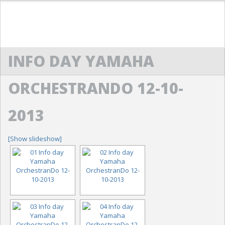
HOME
INFO DAY YAMAHA
ACM
CENNI STORICI
ORCHESTRANDO 12-10-
STATUTO
2013
DIRETTIVO
[Show slideshow]
SCUOLA DI MUSICA “G. LO NIGRO”
PRESENTAZIONE
PROTOCOLLO D’INTESA
REGOLAMENTO