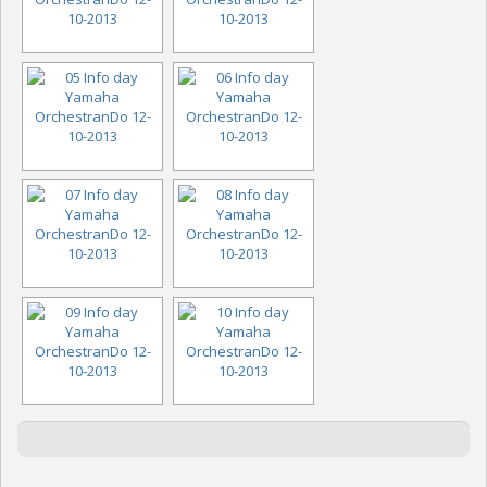
CIRCOLARI E DECRETI
CORSI MUSICALI
YAMAHA CLASS BAND – CORSI DI FORMAZIONE MUSICALE DI BASE
CORSI FREP DI BASE
CORSI PRE-ACCADEMICI
ELENCO DOCENTI
CONVENZIONI
CALENDARIO
DOWNLOAD
FOTO
BANDA “G. VERDI”
EVENTI