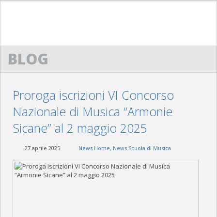
HOME
BLOG
ACM
CENNI STORICI
Proroga iscrizioni VI Concorso
STATUTO
Nazionale di Musica “Armonie
DIRETTIVO
Sicane” al 2 maggio 2025
SCUOLA DI MUSICA “G. LO NIGRO”
27 aprile 2025
News Home
,
News Scuola di Musica
PRESENTAZIONE
PROTOCOLLO D’INTESA
REGOLAMENTO