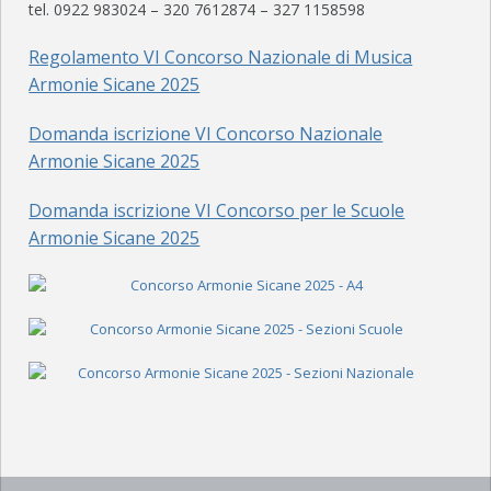
tel. 0922 983024 – 320 7612874 – 327 1158598
ORGANICO
Regolamento VI Concorso Nazionale di Musica
Armonie Sicane 2025
FOTO
Domanda iscrizione VI Concorso Nazionale
ACM SAXOPHONE ENSEMBLE
Armonie Sicane 2025
EVENTI
Domanda iscrizione VI Concorso per le Scuole
ORGANICO
Armonie Sicane 2025
FOTO
POWERBEAT STUDIO
STUDIO DI REGISTRAZIONE
SALA PROVE
NEWS ED EVENTI