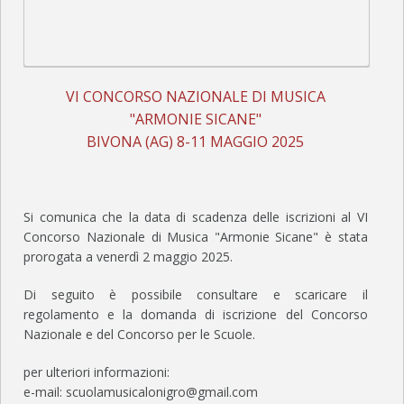
CIRCOLARI E DECRETI
CORSI MUSICALI
YAMAHA CLASS BAND – CORSI DI FORMAZIONE MUSICALE DI BASE
VI CONCORSO NAZIONALE DI MUSICA
CORSI FREP DI BASE
"ARMONIE SICANE"
BIVONA (AG) 8-11 MAGGIO 2025
CORSI PRE-ACCADEMICI
ELENCO DOCENTI
Si comunica che la data di scadenza delle iscrizioni al VI
CONVENZIONI
Concorso Nazionale di Musica "Armonie Sicane" è stata
CALENDARIO
prorogata a venerdì 2 maggio 2025.
DOWNLOAD
Di seguito è possibile consultare e scaricare il
regolamento e la domanda di iscrizione del Concorso
FOTO
Nazionale e del Concorso per le Scuole.
BANDA “G. VERDI”
per ulteriori informazioni:
e-mail: scuolamusicalonigro@gmail.com
EVENTI