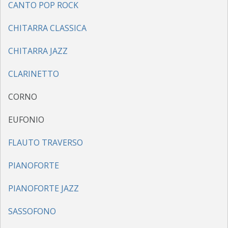
CANTO POP ROCK
ORGANICO
CHITARRA CLASSICA
FOTO
CHITARRA JAZZ
ACM SAXOPHONE ENSEMBLE
CLARINETTO
EVENTI
CORNO
ORGANICO
EUFONIO
FOTO
FLAUTO TRAVERSO
POWERBEAT STUDIO
PIANOFORTE
STUDIO DI REGISTRAZIONE
PIANOFORTE JAZZ
SALA PROVE
NEWS ED EVENTI
SASSOFONO