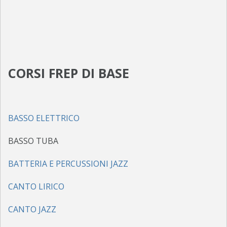
CIRCOLARI E DECRETI
CORSI MUSICALI
YAMAHA CLASS BAND – CORSI DI FORMAZIONE MUSICALE DI BASE
CORSI FREP DI BASE
CORSI FREP DI BASE
CORSI PRE-ACCADEMICI
ELENCO DOCENTI
BASSO ELETTRICO
CONVENZIONI
BASSO TUBA
CALENDARIO
BATTERIA E PERCUSSIONI JAZZ
DOWNLOAD
FOTO
CANTO LIRICO
BANDA “G. VERDI”
CANTO JAZZ
EVENTI