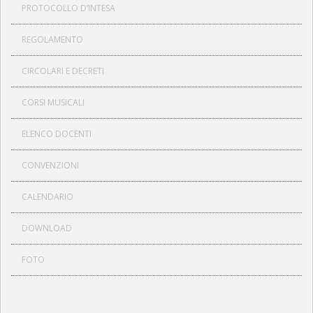
PROTOCOLLO D’INTESA
REGOLAMENTO
CIRCOLARI E DECRETI
CORSI MUSICALI
ELENCO DOCENTI
CONVENZIONI
CALENDARIO
DOWNLOAD
FOTO