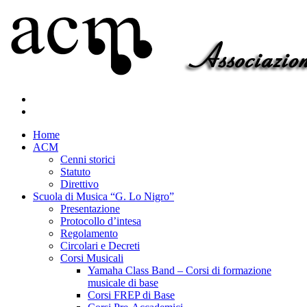
Home
ACM
Cenni storici
Statuto
Direttivo
Scuola di Musica “G. Lo Nigro”
Presentazione
Protocollo d’intesa
Regolamento
Circolari e Decreti
Corsi Musicali
Yamaha Class Band – Corsi di formazione
musicale di base
Corsi FREP di Base