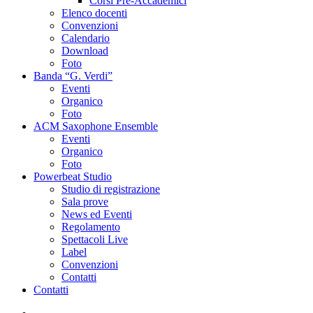
Corsi Pre-Accademici
Elenco docenti
Convenzioni
Calendario
Download
Foto
Banda “G. Verdi”
Eventi
Organico
Foto
ACM Saxophone Ensemble
Eventi
Organico
Foto
Powerbeat Studio
Studio di registrazione
Sala prove
News ed Eventi
Regolamento
Spettacoli Live
Label
Convenzioni
Contatti
Contatti