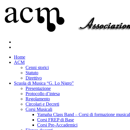
Home
ACM
Cenni storici
Statuto
Direttivo
Scuola di Musica “G. Lo Nigro”
Presentazione
Protocollo d’intesa
Regolamento
Circolari e Decreti
Corsi Musicali
Yamaha Class Band – Corsi di formazione musical
Corsi FREP di Base
Corsi Pre-Accademici