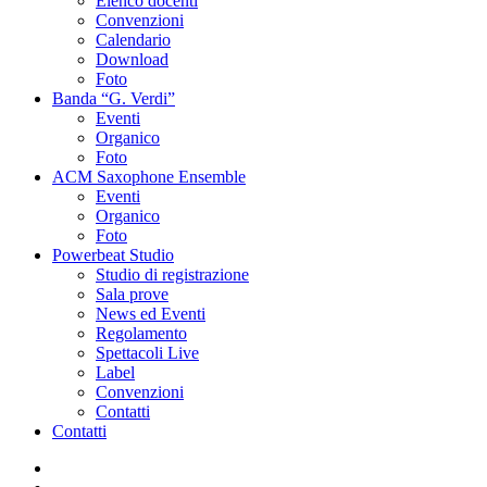
Elenco docenti
Convenzioni
Calendario
Download
Foto
Banda “G. Verdi”
Eventi
Organico
Foto
ACM Saxophone Ensemble
Eventi
Organico
Foto
Powerbeat Studio
Studio di registrazione
Sala prove
News ed Eventi
Regolamento
Spettacoli Live
Label
Convenzioni
Contatti
Contatti