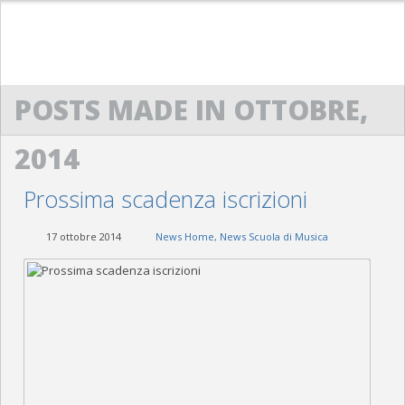
HOME
POSTS MADE IN OTTOBRE,
ACM
2014
SCUOLA DI MUSICA “G. LO NIGRO”
BANDA “G. VERDI”
Prossima scadenza iscrizioni
ACM SAXOPHONE ENSEMBLE
17 ottobre 2014
News Home
,
News Scuola di Musica
POWERBEAT STUDIO
CONTATTI