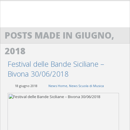
HOME
POSTS MADE IN GIUGNO,
ACM
2018
SCUOLA DI MUSICA “G. LO NIGRO”
BANDA “G. VERDI”
Festival delle Bande Siciliane –
Bivona 30/06/2018
ACM SAXOPHONE ENSEMBLE
18 giugno 2018
News Home
,
News Scuola di Musica
POWERBEAT STUDIO
CONTATTI