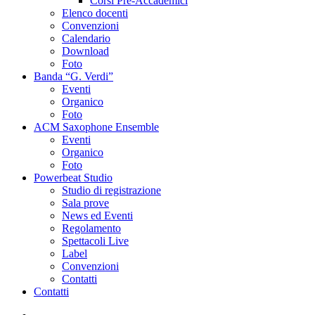
Corsi Pre-Accademici
Elenco docenti
Convenzioni
Calendario
Download
Foto
Banda “G. Verdi”
Eventi
Organico
Foto
ACM Saxophone Ensemble
Eventi
Organico
Foto
Powerbeat Studio
Studio di registrazione
Sala prove
News ed Eventi
Regolamento
Spettacoli Live
Label
Convenzioni
Contatti
Contatti