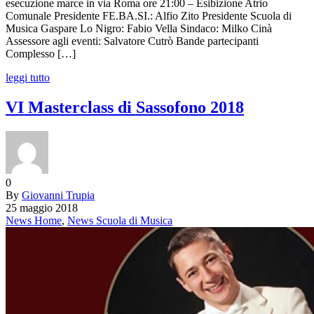
esecuzione marce in via Roma ore 21:00 – Esibizione Atrio
Comunale Presidente FE.BA.SI.: Alfio Zito Presidente Scuola di
Musica Gaspare Lo Nigro: Fabio Vella Sindaco: Milko Cinà
Assessore agli eventi: Salvatore Cutrò Bande partecipanti
Complesso […]
leggi tutto
VI Masterclass di Sassofono 2018
0
By
Giovanni Trupia
25 maggio 2018
News Home
,
News Scuola di Musica