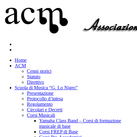
Home
ACM
Cenni storici
Statuto
Direttivo
Scuola di Musica “G. Lo Nigro”
Presentazione
Protocollo d’intesa
Regolamento
Circolari e Decreti
Corsi Musicali
Yamaha Class Band – Corsi di formazione
musicale di base
Corsi FREP di Base